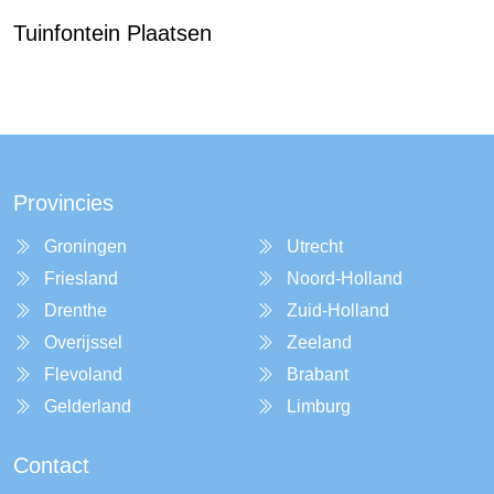
Tuinfontein Plaatsen
Provincies
Groningen
Utrecht
Friesland
Noord-Holland
Drenthe
Zuid-Holland
Overijssel
Zeeland
Flevoland
Brabant
Gelderland
Limburg
Contact